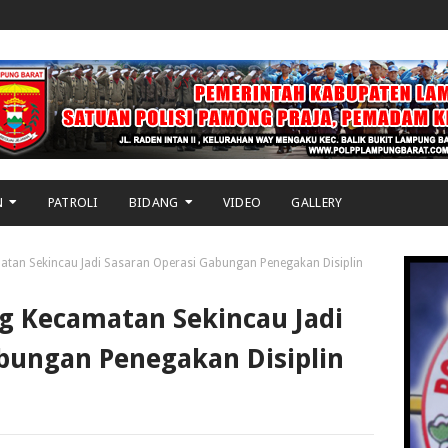
N
PATROLI
BIDANG
VIDEO
GALLERY
tan Sekincau Jadi Sasaran Operasi Gabungan Penegakan Disiplin
g Kecamatan Sekincau Jadi
bungan Penegakan Disiplin