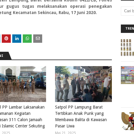
aten Lampung Barat bersama Kodim 0422/LB, Polres
r gugus tugas melaksanakan operasi penegakan
Betung Kecamatan Sekincau, Rabu, 17 Juni 2020.
TRE
NI
l PP Lambar Laksanakan
Satpol PP Lampung Barat
amanan Kegiatan
Tertibkan Anak Punk yang
asan 311 Calon Jamaah
Membawa Balita di Kawasan
i Islamic Center Sekuting
Pasar Liwa
, 2025
Mei 21, 2025