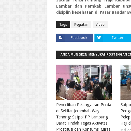
Satuan Polisi Pamong Praja Kabup
Lambar dan Pemkab Lambar unsu
disiplin kesehatan di Pasar Bandar 
Tags
Kegiatan
Video
Facebook
Twitter
ANDA MUNGKIN MENYUKAI POSTINGAN I
Penertiban Pelanggaran Perda
Satpo
di Sekitar Jerambah Way
Peng
Tenong: Satpol PP Lampung
Pelep
Barat Tindak Tegas Aktivitas
Haji d
Prostitusi dan Konsumsi Miras
Mei 22