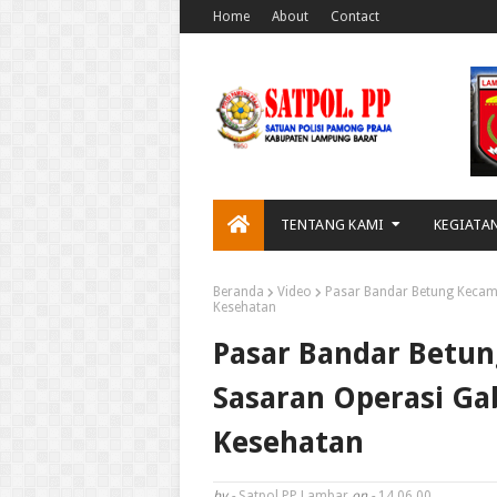
Home
About
Contact
TENTANG KAMI
KEGIATA
Beranda
Video
Pasar Bandar Betung Kecama
Kesehatan
Pasar Bandar Betun
Sasaran Operasi Ga
Kesehatan
by -
Satpol PP Lambar
on -
14.06.00