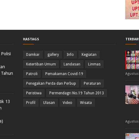
HASTAGS
TERBAR
Polisi
Damkar
gallery
Info
Kegiatan
Ketertiban Umum
Landasan
Linmas
tan
 Tahun
Patroli
Pemakaman Covid-19
Agustus 
Penegakan Perda dan Perbup
Peraturan
Peristiwa
Permendagri No.19 Tahun 2013
ik 13
Profil
Ulasan
Video
Wisata
n
a)
Agustus 