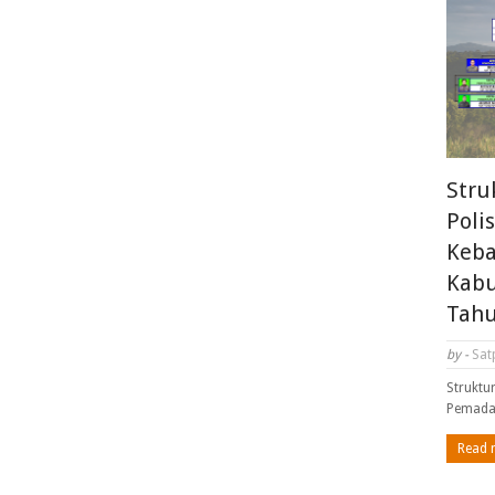
Stru
Poli
Keba
Kabu
Tahu
by -
Sat
Struktu
Pemada
Read 