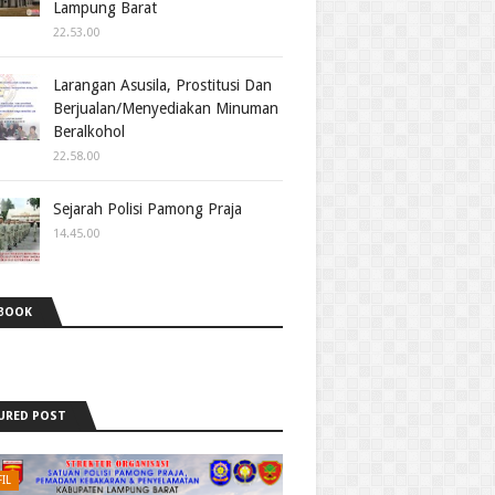
Lampung Barat
22.53.00
Larangan Asusila, Prostitusi Dan
Berjualan/Menyediakan Minuman
Beralkohol
22.58.00
Sejarah Polisi Pamong Praja
14.45.00
BOOK
URED POST
IL