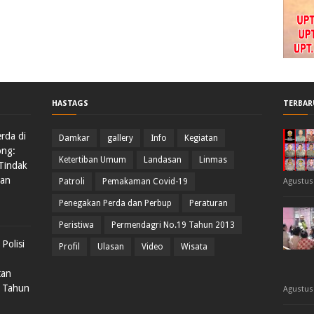
HASTAGS
TERBAR
rda di
Damkar
gallery
Info
Kegiatan
ong:
Ketertiban Umum
Landasan
Linmas
Tindak
dan
Patroli
Pemakaman Covid-19
Agustus 
Penegakan Perda dan Perbup
Peraturan
Peristiwa
Permendagri No.19 Tahun 2013
Polisi
Profil
Ulasan
Video
Wisata
tan
 Tahun
Agustus 