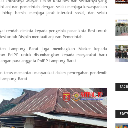
t khususnya wilayah Pekon Kota besi dan sekitarnya yang
uhi anjuran pemerintah dengan selalu menjaga kewaspadaan
idup bersih, menjaga jarak interaksi sosial, dan selalu
at rendah diminta kepada pengelola pasar kota Besi untuk
si untuk Disiplin mentaati anjuran Pemerintah.
aten Lampung Barat juga membagikan Masker kepada
pkan PolPP untuk disumbangkan kepada masyarakat baru
umbangan para anggota PolPP Lampung Barat.
n terus memantau masyarakat dalam pencegahan pendemik
t Lampung Barat.
FACE
FEAT