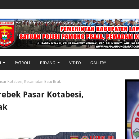
N
PATROLI
BIDANG
VIDEO
GALLERY
sar Kotabesi, Kecamatan Batu Brak
rebek Pasar Kotabesi,
ak