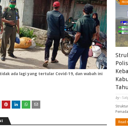
PROF
Stru
Poli
Keba
ak ada lagi yang tertular Covid-19, dan wabah ini
Kabu
Tahu
by -
Sat
Struktu
Pemada
NI
Read 