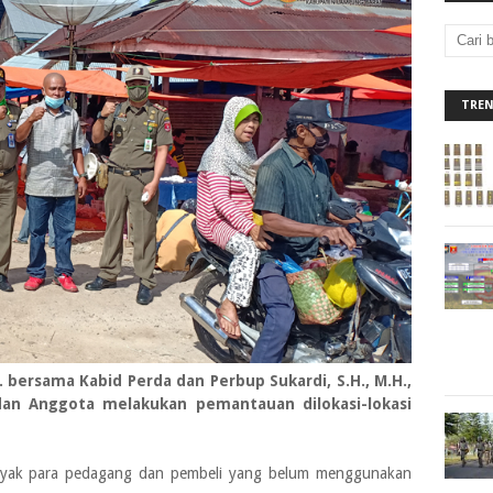
TRE
. bersama Kabid Perda dan Perbup Sukardi, S.H., M.H.,
 dan Anggota melakukan pemantauan dilokasi-lokasi
anyak para pedagang dan pembeli yang belum menggunakan