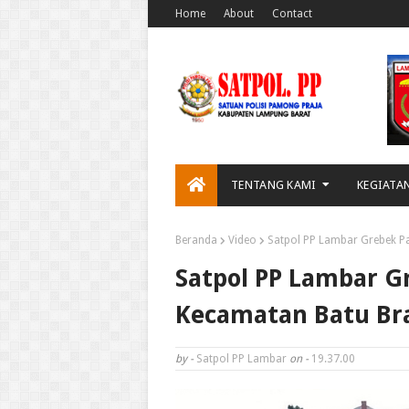
Home
About
Contact
TENTANG KAMI
KEGIATA
Beranda
Video
Satpol PP Lambar Grebek Pa
Satpol PP Lambar G
Kecamatan Batu Br
by -
Satpol PP Lambar
on -
19.37.00