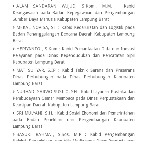
ALAM SANDARAN WUJUD, S.Kom., M.M.
:
Kabid
Kepegawaian pada Badan Kepegawaian dan Pengembangan
Sumber Daya Manusia Kabupaten Lampung Barat
MEKAL NOVISA, ST
:
Kabid Kedaruratan dan Logistik pada
Badan Penanggulangan Bencana Daerah Kabupaten Lampung
Barat
HERIYANTO , S.Kom
:
Kabid Pemanfaatan Data dan Inovasi
Pelayanan pada Dinas Kependudukan dan Pencatatan Sipil
Kabupaten Lampung Barat
MAT SUHYAR, S.IP
:
Kabid Teknik Sarana dan Prasarana
Dinas Perhubungan pada Dinas Perhubungan Kabupaten
Lampung Barat
NURHADI SARWO SUSILO, SH
:
Kabid Layanan Pustaka dan
Pembudayaan Gemar Membaca pada Dinas Perpustakaan dan
Kearsipan Daerah Kabupaten Lampung Barat
SRI MULYANI, S.H.
:
Kabid Sosial Ekonomi dan Pemerintahan
pada Badan Penelitian dan Pengembangan Kabupaten
Lampung Barat
BASUKI RAHMAT, S.Sos, M.P
:
Kabid Pengembangan