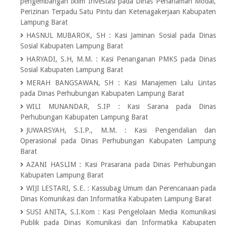
pengembangan Iklim Investasi pada Dinas Penanaman Modal,
Perizinan Terpadu Satu Pintu dan Ketenagakerjaan Kabupaten
Lampung Barat
HASNUL MUBAROK, SH
:
Kasi Jaminan Sosial pada Dinas
Sosial Kabupaten Lampung Barat
HARYADI, S.H, M.M.
:
Kasi Penanganan PMKS pada Dinas
Sosial Kabupaten Lampung Barat
MERAH BANGSAWAN, SH
:
Kasi Manajemen Lalu Lintas
pada Dinas Perhubungan Kabupaten Lampung Barat
WILI MUNANDAR, S.IP
:
Kasi Sarana pada Dinas
Perhubungan Kabupaten Lampung Barat
JUWARSYAH, S.I.P., M.M.
:
Kasi Pengendalian dan
Operasional pada Dinas Perhubungan Kabupaten Lampung
Barat
AZANI HASLIM
:
Kasi Prasarana pada Dinas Perhubungan
Kabupaten Lampung Barat
WIJI LESTARI, S.E.
:
Kassubag Umum dan Perencanaan pada
Dinas Komunikasi dan Informatika Kabupaten Lampung Barat
SUSI ANITA, S.I.Kom
:
Kasi Pengelolaan Media Komunikasi
Publik pada Dinas Komunikasi dan Informatika Kabupaten