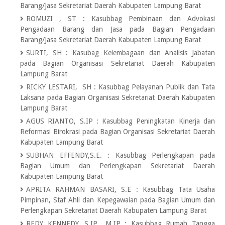
Barang/Jasa Sekretariat Daerah Kabupaten Lampung Barat
ROMUZI , ST
:
Kasubbag Pembinaan dan Advokasi
Pengadaan Barang dan Jasa pada Bagian Pengadaan
Barang/Jasa Sekretariat Daerah Kabupaten Lampung Barat
SURTI, SH
:
Kasubag Kelembagaan dan Analisis Jabatan
pada Bagian Organisasi Sekretariat Daerah Kabupaten
Lampung Barat
RICKY LESTARI, SH
:
Kasubbag Pelayanan Publik dan Tata
Laksana pada Bagian Organisasi Sekretariat Daerah Kabupaten
Lampung Barat
AGUS RIANTO, S.IP
:
Kasubbag Peningkatan Kinerja dan
Reformasi Birokrasi pada Bagian Organisasi Sekretariat Daerah
Kabupaten Lampung Barat
SUBHAN EFFENDY,S.E.
:
Kasubbag Perlengkapan pada
Bagian Umum dan Perlengkapan Sekretariat Daerah
Kabupaten Lampung Barat
APRITA RAHMAN BASARI, S.E
:
Kasubbag Tata Usaha
Pimpinan, Staf Ahli dan Kepegawaian pada Bagian Umum dan
Perlengkapan Sekretariat Daerah Kabupaten Lampung Barat
REDY KENNEDY, S.IP., M.IP
:
Kasubbag Rumah Tangga