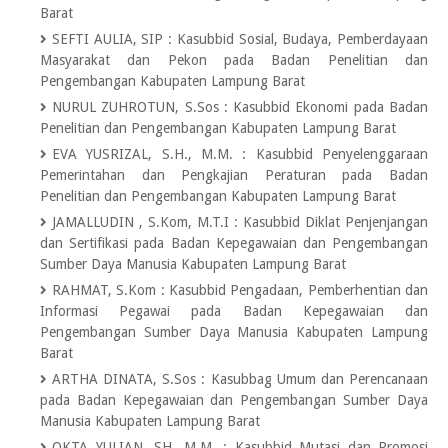
Barat
SEFTI AULIA, SIP
:
Kasubbid Sosial, Budaya, Pemberdayaan
Masyarakat dan Pekon pada Badan Penelitian dan
Pengembangan Kabupaten Lampung Barat
NURUL ZUHROTUN, S.Sos
:
Kasubbid Ekonomi pada Badan
Penelitian dan Pengembangan Kabupaten Lampung Barat
EVA YUSRIZAL, S.H., M.M.
:
Kasubbid Penyelenggaraan
Pemerintahan dan Pengkajian Peraturan pada Badan
Penelitian dan Pengembangan Kabupaten Lampung Barat
JAMALLUDIN , S.Kom, M.T.I
:
Kasubbid Diklat Penjenjangan
dan Sertifikasi pada Badan Kepegawaian dan Pengembangan
Sumber Daya Manusia Kabupaten Lampung Barat
RAHMAT, S.Kom
:
Kasubbid Pengadaan, Pemberhentian dan
Informasi Pegawai pada Badan Kepegawaian dan
Pengembangan Sumber Daya Manusia Kabupaten Lampung
Barat
ARTHA DINATA, S.Sos
:
Kasubbag Umum dan Perencanaan
pada Badan Kepegawaian dan Pengembangan Sumber Daya
Manusia Kabupaten Lampung Barat
OKTA YULIAN, SH. M.M.
:
Kasubbid Mutasi dan Promosi