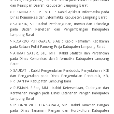
Koleksi, Pengelolaan, dan Alih Media pada Dinas Perpustakaan
dan Kearsipan Daerah Kabupaten Lampung Barat
ISKANDAR, S.I.P., M.T.I.
:
Kabid Aplikasi Informatika pada
Dinas Komunikasi dan Informatika Kabupaten Lampung Barat
SADIKIN, ST
:
Kabid Pembangunan, Inovasi dan Teknologi
pada Badan Penelitian dan Pengembangan Kabupaten
Lampung Barat
RICARDO PUTRAYASA, S.AB
:
Kabid Pemadam Kebakaran
pada Satuan Polisi Pamong Praja Kabupaten Lampung Barat
AHMAT SATER, SH,. MH
:
Kabid Statistik dan Persandian
pada Dinas Komunikasi dan Informatika Kabupaten Lampung
Barat
SAUKAT
:
Kabid Pengendalian Penduduk, Penyuluhan / KIE
dan Penggerakan pada Dinas Pengendalian Penduduk, KB,
PP, DAN PA Kabupaten Lampung Bara
RUSMAN, S.Sos, MM
:
Kabid Ketersediaan, Cadangan dan
Kerawanan Pangan pada Dinas Ketahanan Pangan Kabupaten
Lampung Barat
Ir. ONNI VIOLETTA SARAGI, MP
:
Kabid Tanaman Pangan
pada Dinas Tanaman Pangan dan Hortikultura Kabupaten