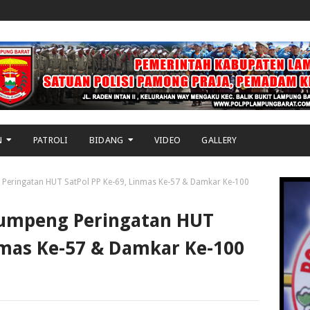
N
PATROLI
BIDANG
VIDEO
GALLERY
eringatan HUT SatPol PP Ke-69, Linmas Ke-57 & Damkar Ke-100
umpeng Peringatan HUT
inmas Ke-57 & Damkar Ke-100