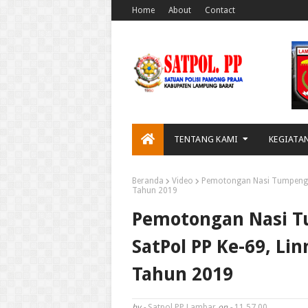
Home
About
Contact
TENTANG KAMI
KEGIATA
Beranda
Video
Pemotongan Nasi Tumpeng P
Tahun 2019
Pemotongan Nasi T
SatPol PP Ke-69, L
Tahun 2019
by -
Satpol PP Lambar
on -
11.57.00