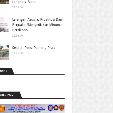
Lampung Barat
22.53.00
Larangan Asusila, Prostitusi Dan
Berjualan/Menyediakan Minuman
Beralkohol
22.58.00
Sejarah Polisi Pamong Praja
14.45.00
BOOK
URED POST
IL