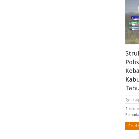
Stru
Poli
Keba
Kabu
Tahu
by -
Sat
Struktu
Pemada
Read 