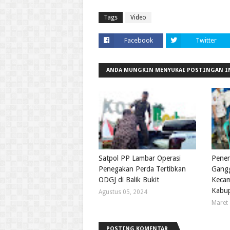
Tags
Video
Facebook
Twitter
ANDA MUNGKIN MENYUKAI POSTINGAN I
Satpol PP Lambar Operasi
Pener
Penegakan Perda Tertibkan
Gangg
ODGJ di Balik Bukit
Kecam
Kabup
Agustus 05, 2024
Maret 
POSTING KOMENTAR