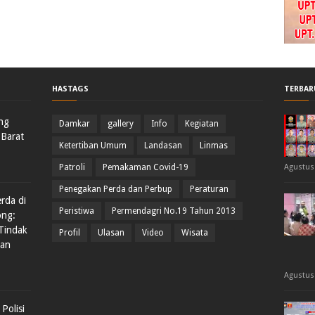
HASTAGS
TERBAR
ng
Damkar
gallery
Info
Kegiatan
Barat
Ketertiban Umum
Landasan
Linmas
Patroli
Pemakaman Covid-19
Agustus 
Penegakan Perda dan Perbup
Peraturan
rda di
Peristiwa
Permendagri No.19 Tahun 2013
ong:
Tindak
Profil
Ulasan
Video
Wisata
dan
Agustus 
Polisi