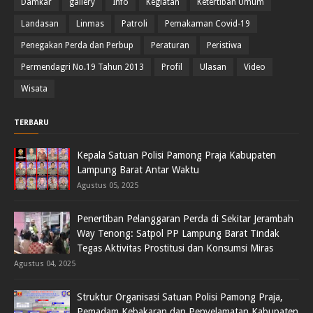
Damkar
gallery
Info
Kegiatan
Ketertiban Umum
Landasan
Linmas
Patroli
Pemakaman Covid-19
Penegakan Perda dan Perbup
Peraturan
Peristiwa
Permendagri No.19 Tahun 2013
Profil
Ulasan
Video
Wisata
TERBARU
Kepala Satuan Polisi Pamong Praja Kabupaten
Lampung Barat Antar Waktu
Agustus 05, 2025
Penertiban Pelanggaran Perda di Sekitar Jerambah
Way Tenong: Satpol PP Lampung Barat Tindak
Tegas Aktivitas Prostitusi dan Konsumsi Miras
Agustus 04, 2025
Struktur Organisasi Satuan Polisi Pamong Praja,
Pemadam Kebakaran dan Penyelamatan Kabupaten