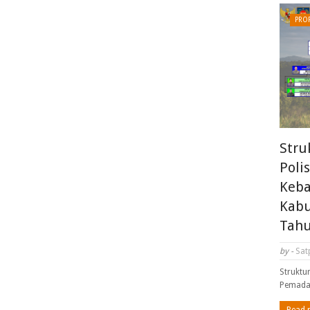
PROF
Stru
Poli
Keba
Kabu
Tahu
by -
Sat
Struktu
Pemada
Read 