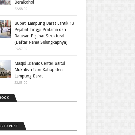
Beralkohol
22.58.00
Bupati Lampung Barat Lantik 13
Pejabat Tinggi Pratama dan
Ratusan Pejabat Struktural
(Daftar Nama Selengkapnya)
09.57.00
Masjid Islamic Center Baitul
Mukhlisin Icon Kabupaten
Lampung Barat
22.53.00
BOOK
URED POST