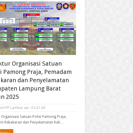
IL
ktur Organisasi Satuan
si Pamong Praja, Pemadam
karan dan Penyelamatan
paten Lampung Barat
n 2025
pol PP Lambar
on -
03.01.00
r Organisasi Satuan Polisi Pamong Praja,
m Kebakaran dan Penyelamatan Kab…
more »