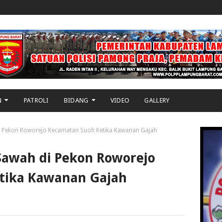
N
PATROLI
BIDANG
VIDEO
GALLERY
i Pekon Roworejo Kecamatan Suoh Ketika Kawanan Gajah
Sawah di Pekon Roworejo
tika Kawanan Gajah