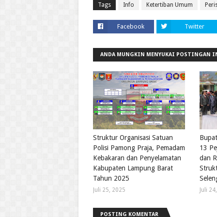
Tags
Info
Ketertiban Umum
Peri
Facebook
Twitter
ANDA MUNGKIN MENYUKAI POSTINGAN I
Struktur Organisasi Satuan
Bupat
Polisi Pamong Praja, Pemadam
13 Pe
Kebakaran dan Penyelamatan
dan R
Kabupaten Lampung Barat
Struk
Tahun 2025
Selen
Juli 25, 2025
Juli 2
POSTING KOMENTAR