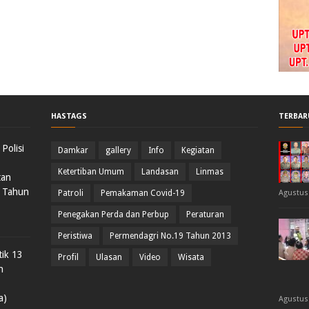
HASTAGS
TERBAR
Polisi
Damkar
gallery
Info
Kegiatan
Ketertiban Umum
Landasan
Linmas
tan
 Tahun
Patroli
Pemakaman Covid-19
Agustus 
Penegakan Perda dan Perbup
Peraturan
Peristiwa
Permendagri No.19 Tahun 2013
ik 13
Profil
Ulasan
Video
Wisata
n
a)
Agustus 