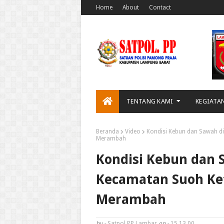
Home
About
Contact
TENTANG KAMI
KEGIATA
Beranda
Video
Kondisi Kebun dan Sawah d
Merambah
Kondisi Kebun dan 
Kecamatan Suoh Ke
Merambah
by -
Satpol PP Lambar
on -
15.13.00