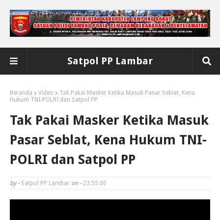
Satpol PP Lambar
Beranda
Video
Tak Pakai Masker Ketika Masuk Pasar Seblat, Kena
Hukum TNI-POLRI dan Satpol PP
Tak Pakai Masker Ketika Masuk
Pasar Seblat, Kena Hukum TNI-
POLRI dan Satpol PP
by -
Satpol PP Lambar
on -
23.55.00