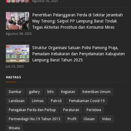
Agustus 05, 2025
Penertiban Pelanggaran Perda di Sekitar Jerambah
Way Tenong: Satpol PP Lampung Barat Tindak
Tegas Aktivitas Prostitusi dan Konsumsi Miras
Agustus 04, 2025
Struktur Organisasi Satuan Polisi Pamong Praja,
Pemadam Kebakaran dan Penyelamatan Kabupaten
Lampung Barat Tahun 2025
Juli 25, 2025
HASTAGS
Damkar
gallery
Info
Kegiatan
Ketertiban Umum
Landasan
Linmas
Patroli
Pemakaman Covid-19
Penegakan Perda dan Perbup
Peraturan
Peristiwa
Permendagri No.19 Tahun 2013
Profil
Ulasan
Video
Wisata