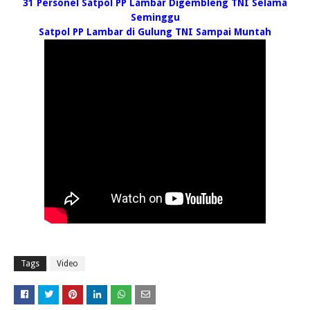
31 Personel Satpol PP Lambar Digembleng TNI Selama
Seminggu
Satpol PP Lambar di Gulung TNI Sampai Muntah
Tags
Video