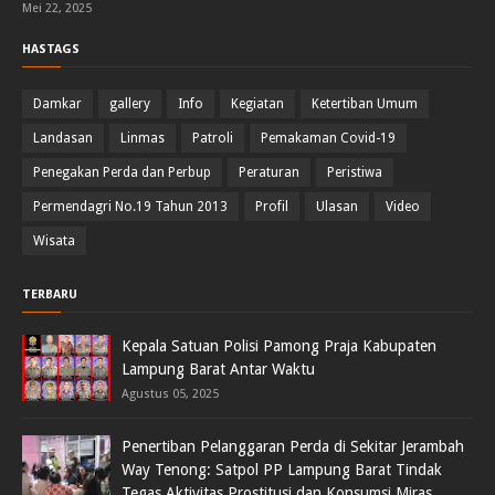
Mei 22, 2025
HASTAGS
Damkar
gallery
Info
Kegiatan
Ketertiban Umum
Landasan
Linmas
Patroli
Pemakaman Covid-19
Penegakan Perda dan Perbup
Peraturan
Peristiwa
Permendagri No.19 Tahun 2013
Profil
Ulasan
Video
Wisata
TERBARU
Kepala Satuan Polisi Pamong Praja Kabupaten
Lampung Barat Antar Waktu
Agustus 05, 2025
Penertiban Pelanggaran Perda di Sekitar Jerambah
Way Tenong: Satpol PP Lampung Barat Tindak
Tegas Aktivitas Prostitusi dan Konsumsi Miras