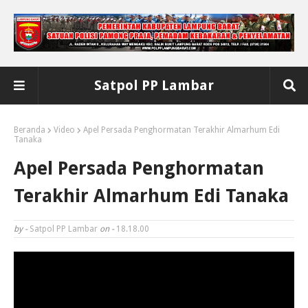
Satpol PP Lambar
Beranda
Video
Apel Persada Penghormatan Terakhir Almarhum Edi
Tanaka
Apel Persada Penghormatan
Terakhir Almarhum Edi Tanaka
by -
Satpol PP Lambar
on -
18.18.00