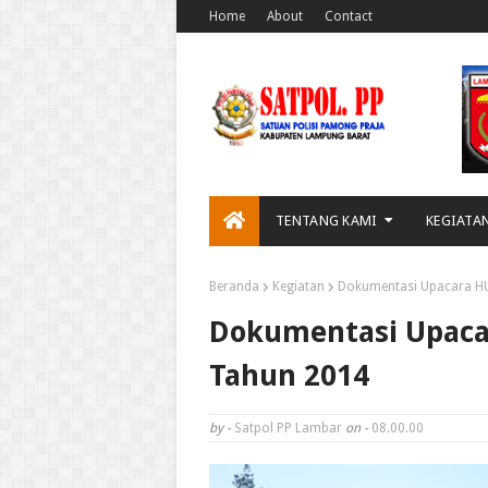
Home
About
Contact
TENTANG KAMI
KEGIATA
Beranda
Kegiatan
Dokumentasi Upacara H
Dokumentasi Upaca
Tahun 2014
by -
Satpol PP Lambar
on -
08.00.00