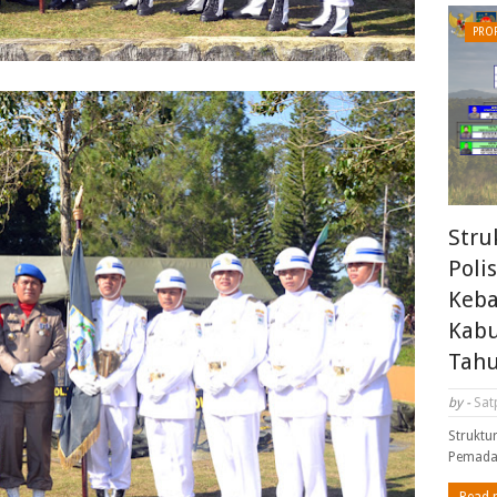
PROF
Stru
Poli
Keba
Kabu
Tahu
by -
Sat
Struktu
Pemada
Read 