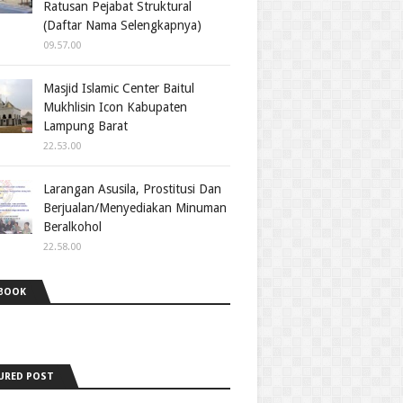
Ratusan Pejabat Struktural
(Daftar Nama Selengkapnya)
09.57.00
Masjid Islamic Center Baitul
Mukhlisin Icon Kabupaten
Lampung Barat
22.53.00
Larangan Asusila, Prostitusi Dan
Berjualan/Menyediakan Minuman
Beralkohol
22.58.00
BOOK
URED POST