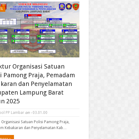
IL
ktur Organisasi Satuan
si Pamong Praja, Pemadam
karan dan Penyelamatan
paten Lampung Barat
n 2025
pol PP Lambar
on -
03.01.00
r Organisasi Satuan Polisi Pamong Praja,
m Kebakaran dan Penyelamatan Kab…
more »