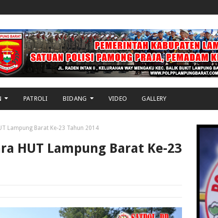
N
PATROLI
BIDANG
VIDEO
GALLERY
UT Lampung Barat Ke-23 Tahun 2014
ra HUT Lampung Barat Ke-23